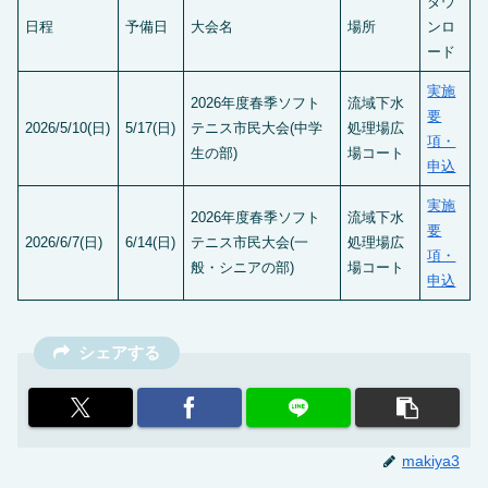
ダウ
日程
予備日
大会名
場所
ンロ
ード
実施
2026年度春季ソフト
流域下水
要
2026/5/10(日)
5/17(日)
テニス市民大会(中学
処理場広
項・
生の部)
場コート
申込
実施
2026年度春季ソフト
流域下水
要
2026/6/7(日)
6/14(日)
テニス市民大会(一
処理場広
項・
般・シニアの部)
場コート
申込
シェアする
makiya3