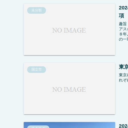
2
未分類
項
趣旨
アス
８年
の一
東
国立市
東京
れぞ
2