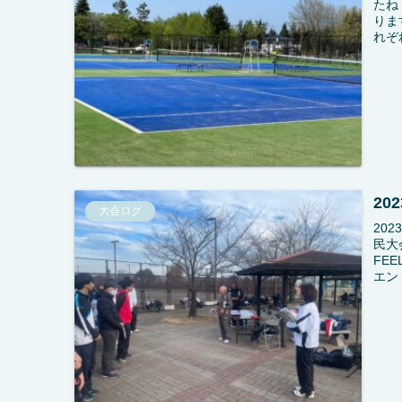
たね
りま
れぞ
2
大会ログ
20
民大
FE
エン