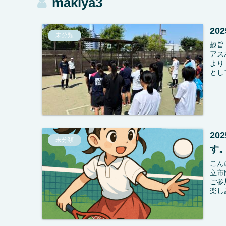
makiya3
20
未分類
趣旨
アス
より
とし
2
未分類
す
こん
立市
ご参
楽し