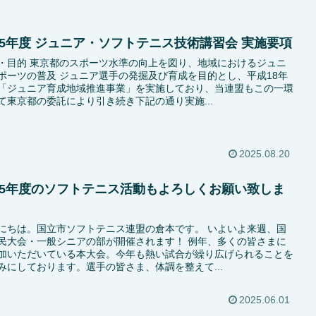
25年度 ジュニア・ソフトテニス技術講習会 実施要項
・目的 東京都のスポーツ水準の向上を図り、地域におけるジュニ
ポーツの普及 ジュニア選手の発掘及び育成を目的とし、平成18年
「ジュニア育成地域推進事業」を実施しており、当連盟もこの一環
て東京都の委託により引き続き下記の通り実施...
2025.08.20
025年度のソフトテニス活動もよろしくお願い致しま
。
にちは。国立市ソフトテニス連盟の倉本です。 いよいよ来週、国
民大会・一般シニアの部が開催されます！ 例年、多くの皆さまに
加いただいている本大会。今年も熱い試合が繰り広げられることを
みにしております。選手の皆さま、体調を整えて...
2025.06.01