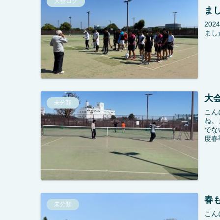
大会ログ
ま
20
まし
大
未分類
こん
ね。
でな
度春
春
未分類
こん